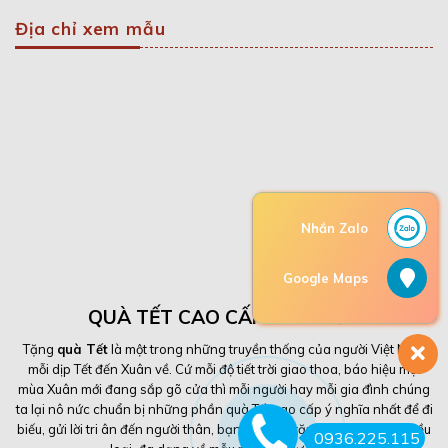
Địa chỉ xem mẫu
Nhắn Zalo
Google Maps
QUÀ TẾT CAO CẤP NHÀ MỨT
Tặng
quà Tết
là một trong những truyền thống của người Việt Nam
mỗi dịp Tết đến Xuân về. Cứ mỗi độ tiết trời giao thoa, báo hiệu một
mùa Xuân mới đang sắp gõ cửa thì mỗi người hay mỗi gia đình chúng
ta lại nô nức chuẩn bị những phần quà Tết cao cấp ý nghĩa nhất để đi
biếu, gửi lời tri ân đến người thân, bạn bè. Quà tặng ngày Tết có nhiều
0936.225.115