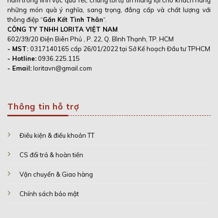
những món quà ý nghĩa, sang trọng, đẳng cấp và chất lượng với
thông điệp “
Gắn Kết Tình Thân
“.
CÔNG TY TNHH LORITA VIỆT NAM
602/39/20 Điện Biên Phủ , P. 22, Q. Bình Thạnh, TP. HCM
- MST:
0317140165 cấp 26/01/2022 tại Sở Kế hoạch Đầu tư TPHCM
- Hotline:
0936.225.115
- Email:
loritavn@gmail.com
Thông tin hỗ trợ
Điều kiện & điều khoản TT
CS đổi trả & hoàn tiền
Vận chuyển & Giao hàng
Chính sách bảo mật