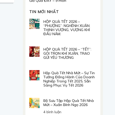
Giỏ Quà ĐẦY – 9 món
TIN MỚI NHẤT
HỘP QUÀ TẾT 2026 –
“PHƯỢNG”: NGHÊNH XUÂN
THỊNH VƯỢNG, VƯỢNG KHÍ
ĐẦU NĂM.
Không
có
bình
HỘP QUÀ TẾT 2026 – “TẾT”:
luận
GÓI TRỌN KHÍ XUÂN, TRAO
ở
GỬI YÊU THƯƠNG
HỘP
Không
QUÀ
có
TẾT
bình
Hộp Quà Tết Nhà Mứt – Sự Tin
2026
luận
Tưởng Đồng Hành Của Doanh
–
ở
Nghiệp Trong Tết 2025, Sẵn
“PHƯỢNG”:
HỘP
Sàng Phục Vụ Tết 2026
NGHÊNH
QUÀ
XUÂN
Không
TẾT
THỊNH
có
2026
VƯỢNG,
bình
Bộ Sưu Tập Hộp Quà Tết Nhà
–
VƯỢNG
luận
Mứt – Xuân Bính Ngọ 2026
“TẾT”:
KHÍ
ở
GÓI
ĐẦU
ở
4 bình luận
Hộp
TRỌN
NĂM.