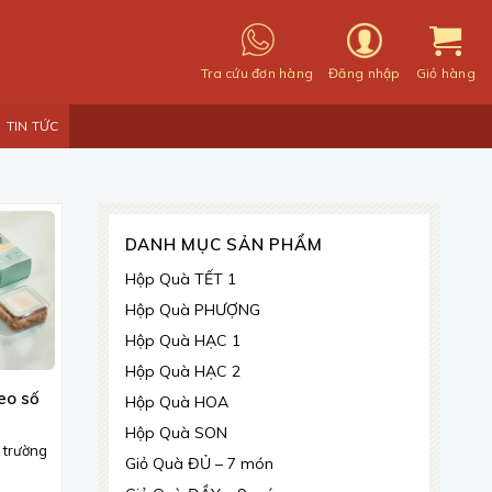
Tra cứu đơn hàng
Đăng nhập
Giỏ hàng
TIN TỨC
DANH MỤC SẢN PHẨM
Hộp Quà TẾT 1
Hộp Quà PHƯỢNG
Hộp Quà HẠC 1
Hộp Quà HẠC 2
eo số
Hộp Quà HOA
Hộp Quà SON
ị trường
Giỏ Quà ĐỦ – 7 món