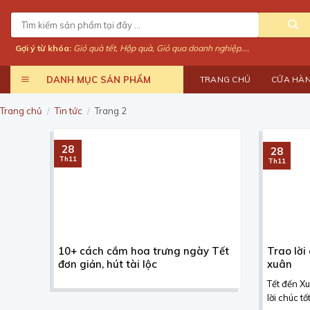
Skip
Tìm
to
kiếm:
content
Gợi ý từ khóa:
Giỏ quà tết, Hộp quà, Giỏ qua doanh nghiệp....
DANH MỤC SẢN PHẨM
TRANG CHỦ
CỬA HÀ
Trang chủ
/
Tin tức
/
Trang 2
28
28
Th11
Th11
10+ cách cắm hoa trưng ngày Tết
Trao lời
đơn giản, hút tài lộc
xuân
Tết đến X
lời chúc t