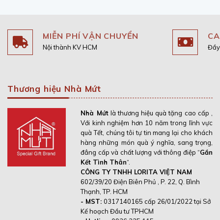
MIỄN PHÍ VẬN CHUYỂN
CA
Nội thành KV HCM
Đầy
Thương hiệu Nhà Mứt
Nhà Mứt
là thương hiệu quà tặng cao cấp ,
Với kinh nghiệm hơn 10 năm trong lĩnh vực
quà Tết, chúng tôi tự tin mang lại cho khách
hàng những món quà ý nghĩa, sang trọng,
đẳng cấp và chất lượng với thông điệp “
Gắn
Kết Tình Thân
“.
CÔNG TY TNHH LORITA VIỆT NAM
602/39/20 Điện Biên Phủ , P. 22, Q. Bình
Thạnh, TP. HCM
- MST:
0317140165 cấp 26/01/2022 tại Sở
Kế hoạch Đầu tư TPHCM