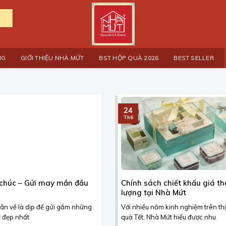
NG
GIỚI THIỆU NHÀ MỨT
BST HỘP QUÀ 2026
BEST SELLER
24
Th6
 chúc – Gửi may mắn đầu
Chính sách chiết khấu giá th
lượng tại Nhà Mứt
uân về là dịp để gửi gắm những
Với nhiều năm kinh nghiệm trên th
ốt đẹp nhất
quà Tết, Nhà Mứt hiểu được nhu